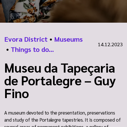
Evora District
•
Museums
14.12.2023
•
Things to do...
Museu da Tapeçaria
de Portalegre – Guy
Fino
A museum devoted to the presentation, preservations
and study of the Portalegre tapestries. It is composed of
several areas of permanent exhibitions, a gallery of