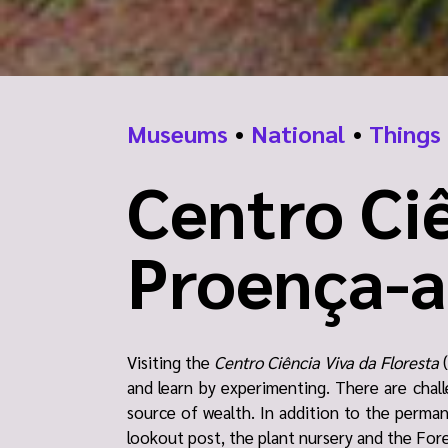
Museums
•
National
•
Things 
Centro Ciê
Proença-
Visiting the
Centro Ciência Viva da Floresta
(
and learn by experimenting. There are chall
source of wealth. In addition to the perman
lookout post, the plant nursery and the For