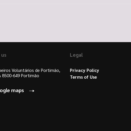
 us
Legal
eiros Voluntários de Portimão,
Privacy Policy
 A 8500-649 Portimão
Terms of Use
oogle maps