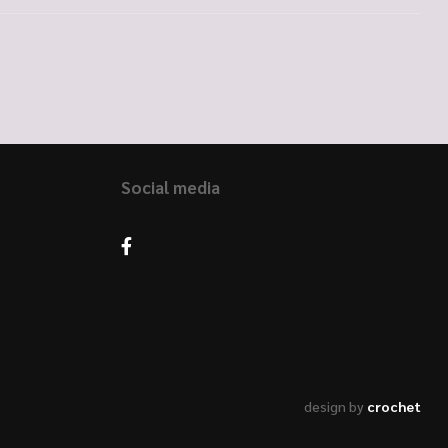
Social media
design by
crochet