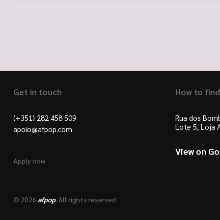
Get in touch
How to find
(+351) 282 458 509
Rua dos Bomb
Lote 5, Loja
apoio@afpop.com
View on G
Apply now
© 2026
afpop
. All rights reserved